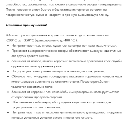
способностью, доставляя частицы смазки в самые узкие зазоры и микротрещины.
После нанесения спирт быстро и без остатка испаряется, оставляя на
поверхности чистую, сухую и невероятно прочную смазывающую пленку.
Основные преимущества:
Работает при экстремальных нагрузках и температурах: эффективность от
-200°C до +350°C (кратковременно до 400 °C ).
Не притягивает пыль и грязь: сухая пленка сохраняет механизмы чистыми.
Проникает в микроскопические зазоры: обеспечивает смазку в недоступных
для других средств местах.
Защищает от износа, клина и коррозии: значительно продлевает срок службы
оружия и высоконагруженных узлов.
Подходит для самых разных материалов: металл, пластик, резина.
Облегчает чистку оружия: последующие отложения порохового нагара и меди
имеют меньшее сцепление со стенками ствола. После стрельбы они
удаляются значительно легче.
Защищает от коррозии: пленка из MoS₂ и микрокерамики изолирует металл
от агрессивных продуктов сгорания.
Обеспечивает стабильную работу оружия в арктических условиях, где
традиционные смазки отказывают.
Не притягивает пыль и песок, что критически важно для надежности оружия в
полевых условиях, в условиях сухого и песчаного климата.