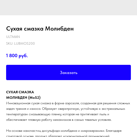
Сухая смазка Молибден
ULTMAN
SKU:
LUBMOS200
1 800
руб.
Заказать
СУХАЯ СМАЗКА
МОЛИБДЕН (MoS2)
Инновационная сухая смазка в форме аэрозоля, созданная для решения сложных
задач трения и износа. Образует сверхпрочную, устойчивую к экстремальным
температурам смазывающую пленку, которая не притягивает пыль и
обеспечивает плавную работу механизмов в самых тяжелых условиях.
На основе наночастиц дисульфида молибдена и микрокерамики. Благодаря
спиртовой основе, продукт обладает исключительной проникающей