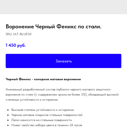
Воронение Черный Феникс по стали.
SKU:
ULT-BLUE50
1 450
руб.
Заказать
Черный Феникс - холодное матовое воронение
Уникальный разработанный состав глубокого черного матового защитного
воронения по стали (с содержанием хрома не более 3%), обладающий высокой
степенью устойчивости к истиранию.
Высокая степень устойчивости к истиранию
Черное матовое покрытие стальных поверхностей
Легко наносится на стальные поверхности
Имеет свойство набора цвета в течении 24 часов